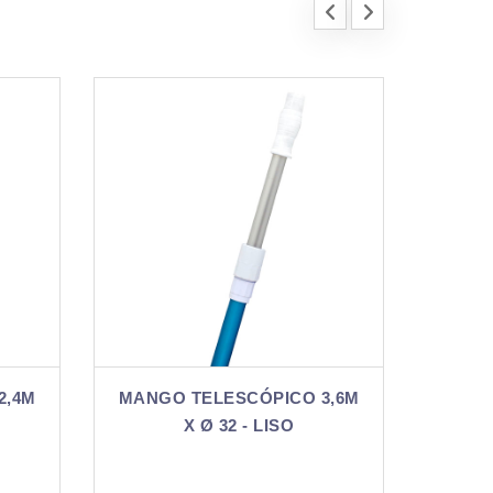
CO 3,6M
MANGO TELESCÓPICO 3,6M
M
O
X Ø 32 ESTRIADO