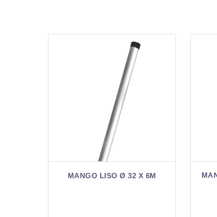
MANGO TELESCÓPICO 2,4M
32 X 6M
X Ø 32 - LISO