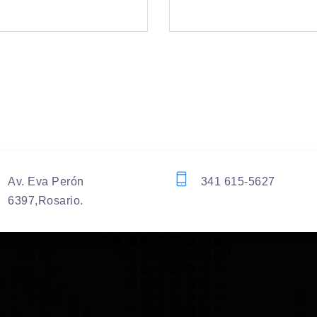
Av. Eva Perón
341 615-5627
6397,Rosario.