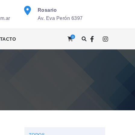
Rosario
om.ar
Av. Eva Perón 6397
0
TACTO
TODOS