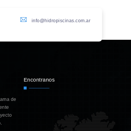
info@hidropiscinas.com.ar
Encontranos
gama de
ente
oyecto
.