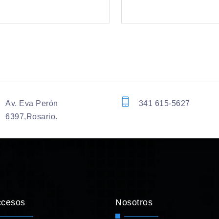
Av. Eva Perón
341 615-5627
6397,Rosario.
ccesos
Nosotros