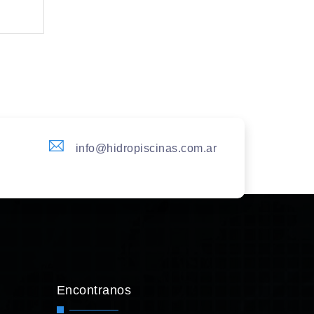
info@hidropiscinas.com.ar
Encontranos