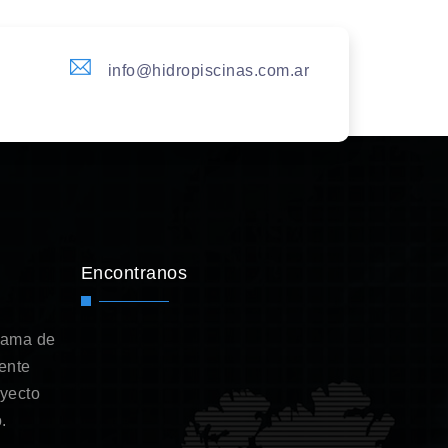
info@hidropiscinas.com.ar
Encontranos
gama de
ente
oyecto
.