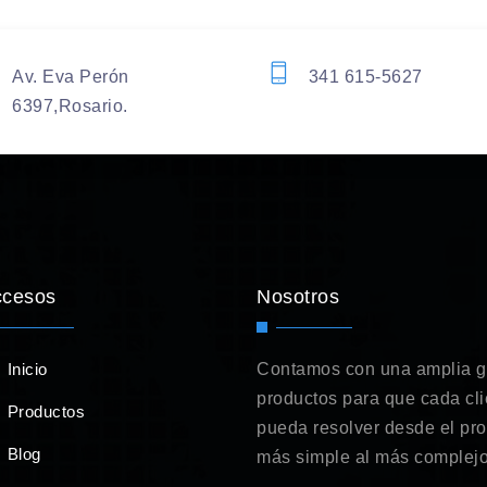
Av. Eva Perón
341 615-5627
6397,Rosario.
ccesos
Nosotros
Inicio
Contamos con una amplia 
productos para que cada cli
Productos
pueda resolver desde el pr
Blog
más simple al más complejo