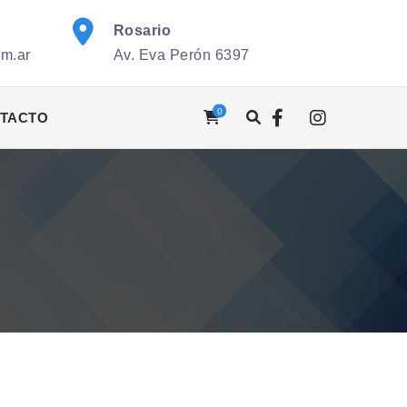
Rosario
om.ar
Av. Eva Perón 6397
0
TACTO