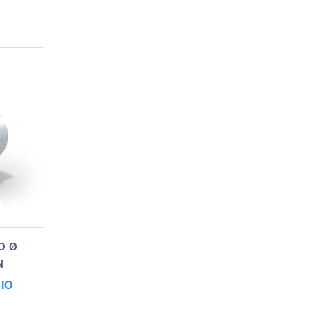
O Ø
N
IO