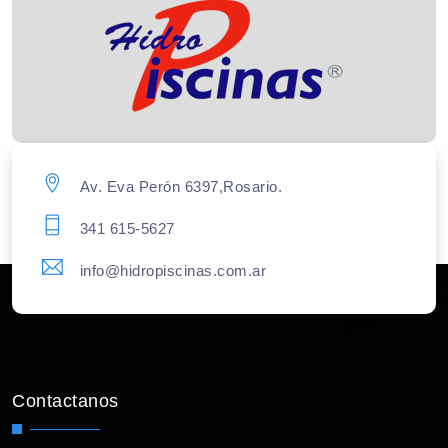
Av. Eva Perón 6397,Rosario.
341 615-5627
info@hidropiscinas.com.ar
Contactanos