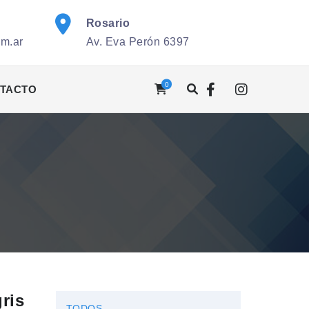
Rosario
om.ar
Av. Eva Perón 6397
0
TACTO
s
ris
TODOS