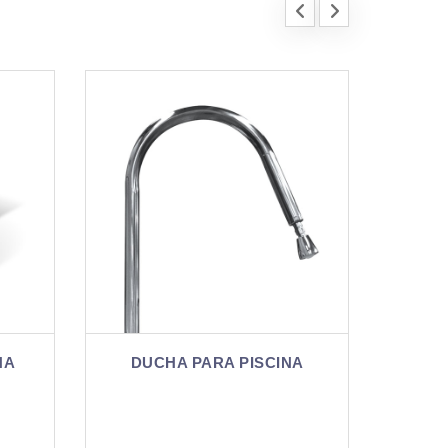
DUCHA SOLAR PARA
SCINA
PISCINA COLUMNA COLOR
P
GRIS