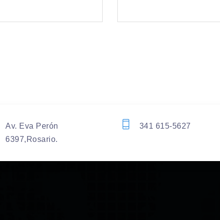
Av. Eva Perón
341 615-5627
6397,Rosario.