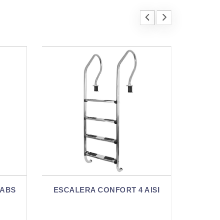
AN
 4 AISI
VAINA ESCALERA
P