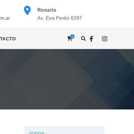
Rosario
om.ar
Av. Eva Perón 6397
0
TACTO
TODOS