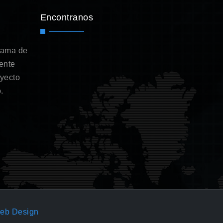
Encontranos
gama de
ente
oyecto
.
eb Design