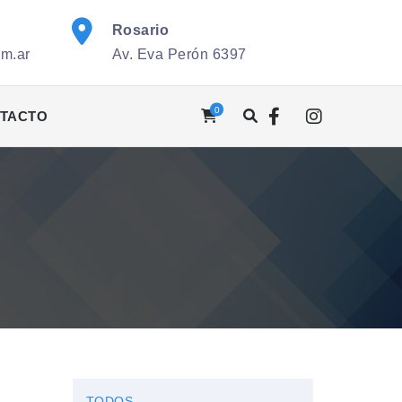
Rosario
om.ar
Av. Eva Perón 6397
0
TACTO
TODOS