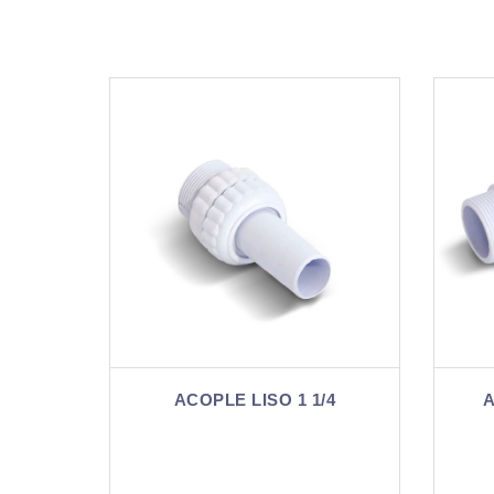
1 1/4
ACOPLE LISO 90º 1 1/2