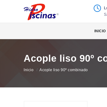
L
S
INICIO
Acople liso 90º 
Inicio
Acople liso 90º combinado