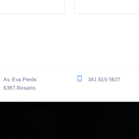
Av. Eva Perón
341 615-5627
6397,Rosario.