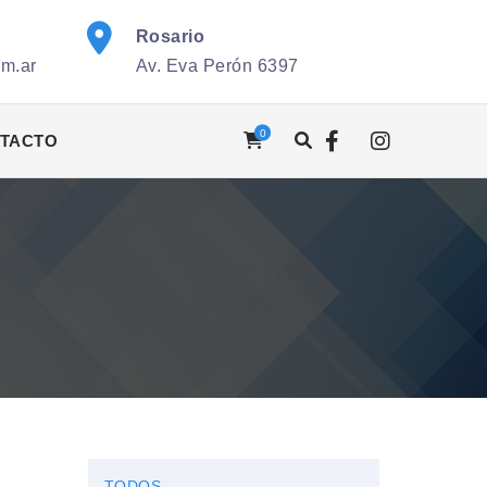
Rosario
om.ar
Av. Eva Perón 6397
0
TACTO
TODOS