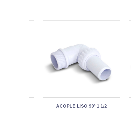
/4
ACOPLE LISO 90º 1 1/2
A