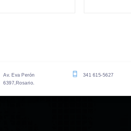
Av. Eva Perón
341 615-5627
6397,Rosario.