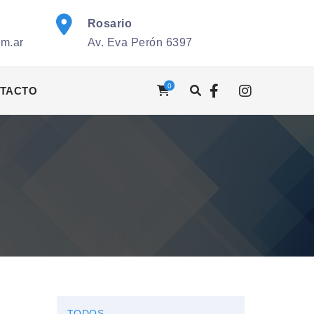
Rosario
om.ar
Av. Eva Perón 6397
0
TACTO
TODOS