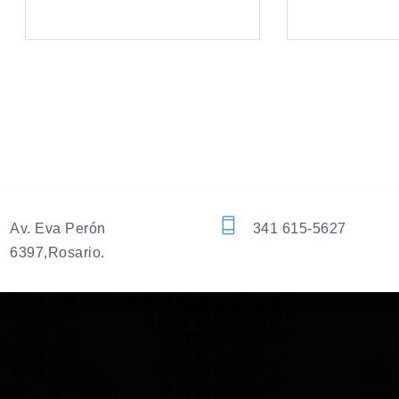
Av. Eva Perón
341 615-5627
6397,Rosario.