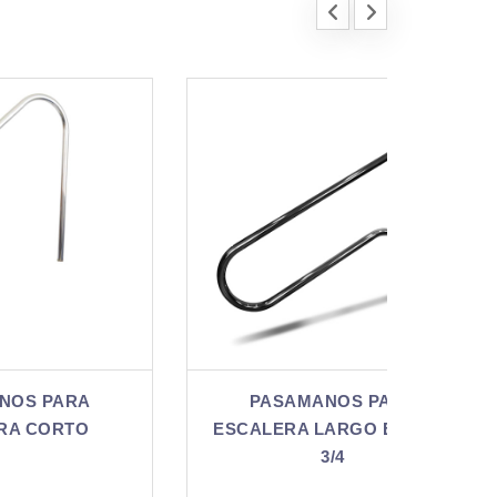
PASAMANOS PARA
P
ESCALERA LARGO EXT. Ø 1
E
3/4