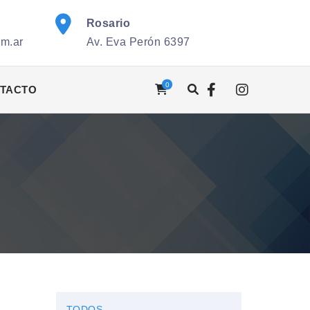
Rosario
om.ar
Av. Eva Perón 6397
0
TACTO
TODOS