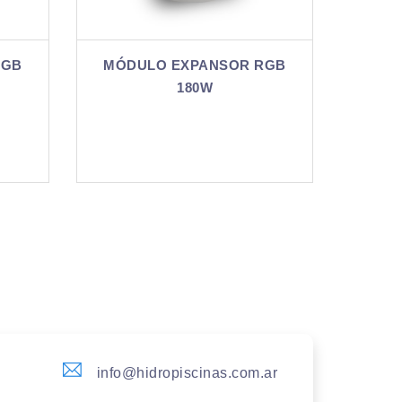
NSOR RGB
CONTROLADOR 4AMP RGB
W
info@hidropiscinas.com.ar