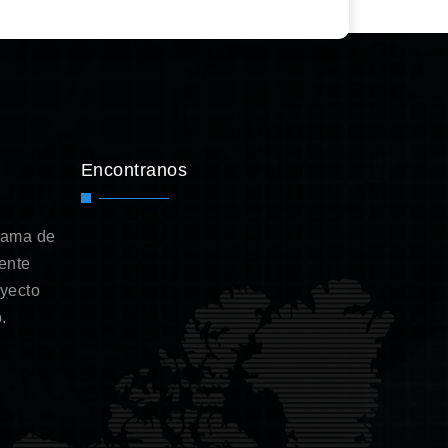
Encontranos
gama de
ente
oyecto
.