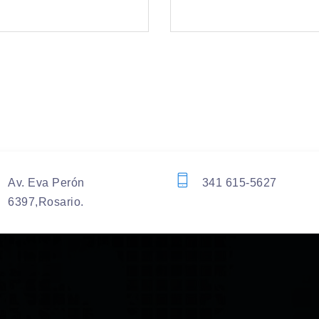
Av. Eva Perón
341 615-5627
6397,Rosario.