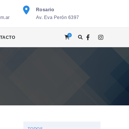
Rosario
om.ar
Av. Eva Perón 6397
0
TACTO
TODOS