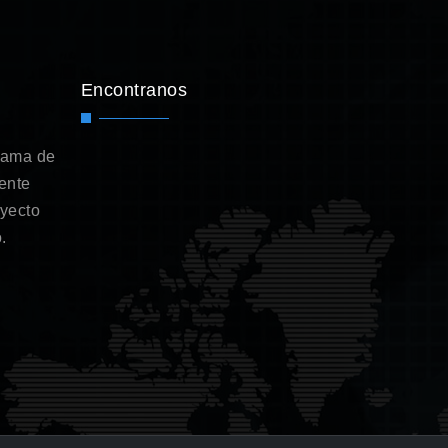
Encontranos
gama de
ente
oyecto
.