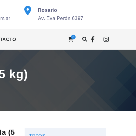
Rosario
om.ar
Av. Eva Perón 6397
0
TACTO
5 kg)
da (5
TODOS