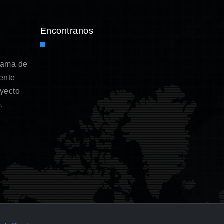
Encontranos
gama de
ente
oyecto
.