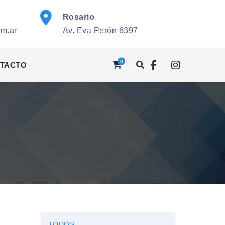
Rosario
om.ar
Av. Eva Perón 6397
0
TACTO
TODOS