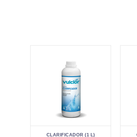
1 L)
CLARIFICADOR (5 L)