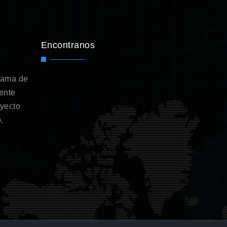
Encontranos
gama de
ente
oyecto
.