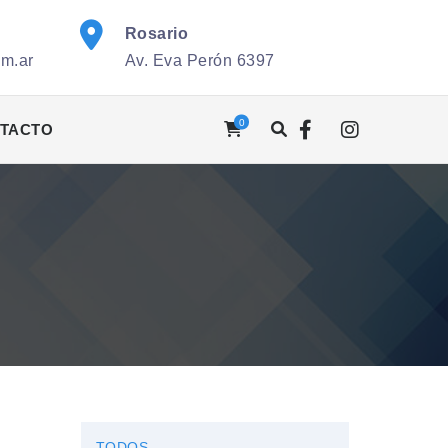
Rosario
om.ar
Av. Eva Perón 6397
0
TACTO
TODOS