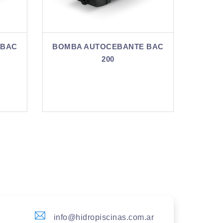
TE BAC
BOMBA AUTOCEBANTE BAC
BO
200-3 (MI)
info@hidropiscinas.com.ar