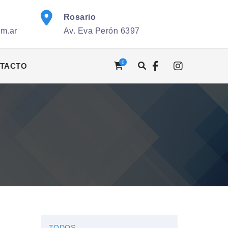
Rosario
om.ar
Av. Eva Perón 6397
0
TACTO
TODOS