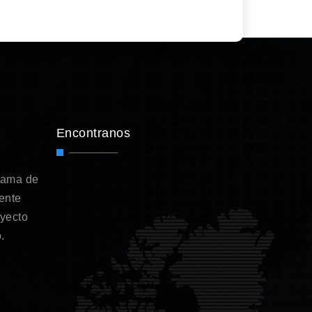
Encontranos
gama de
ente
oyecto
.