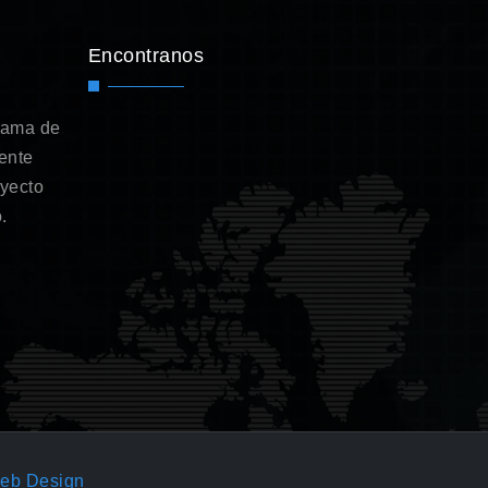
Encontranos
gama de
ente
oyecto
.
eb Design