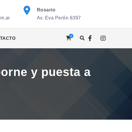
Rosario
om.ar
Av. Eva Perón 6397
0
TACTO
orne y puesta a