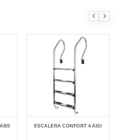
A
T 4 AISI
VAINA ESCALERA