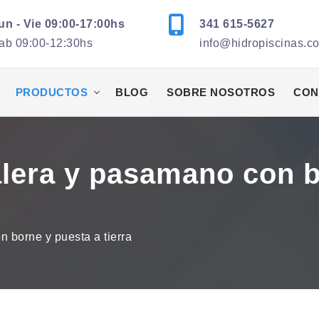
un - Vie 09:00-17:00hs
341 615-5627
ab 09:00-12:30hs
info@hidropiscinas.c
PRODUCTOS
BLOG
SOBRE NOSOTROS
CON
alera y pasamano con b
 borne y puesta a tierra