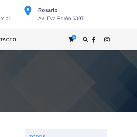
Rosario
om.ar
Av. Eva Perón 6397
0
TACTO
TODOS