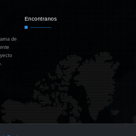
Encontranos
gama de
ente
oyecto
.