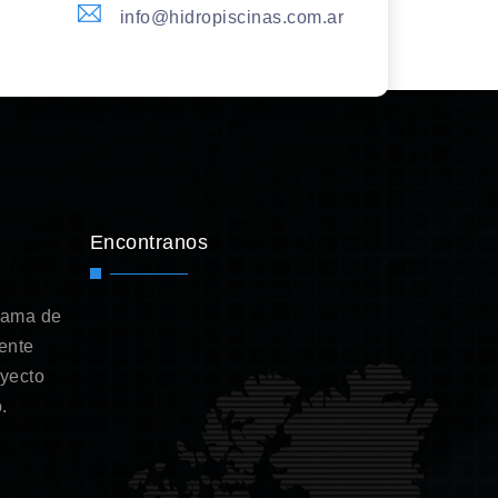
info@hidropiscinas.com.ar
Encontranos
gama de
ente
oyecto
.