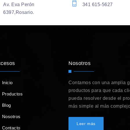
Av. Eva Perón
341 615-5627
6397,Rosario.
ccesos
Nosotros
Inicio
Contamos con una amplia 
productos para que cada cli
Productos
pueda resolver desde el pr
Blog
más simple al más complejo
Nosotros
Leer más
Contacto