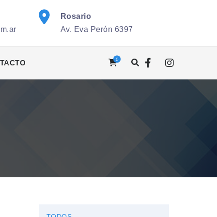
Rosario
om.ar
Av. Eva Perón 6397
0
TACTO
TODOS