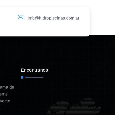
info@hidropiscinas.com.ar
Encontranos
gama de
ente
oyecto
.