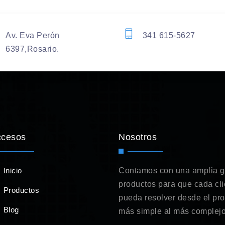
Av. Eva Perón
341 615-5627
6397,Rosario.
ccesos
Nosotros
Inicio
Contamos con una amplia 
productos para que cada cli
Productos
pueda resolver desde el pr
Blog
más simple al más complejo