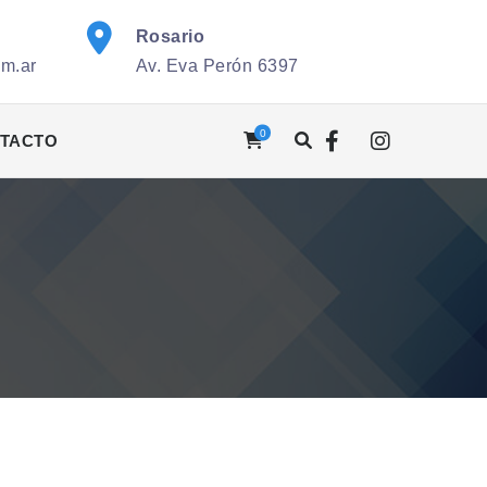
Rosario
om.ar
Av. Eva Perón 6397
0
TACTO