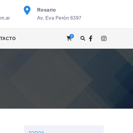
Rosario
om.ar
Av. Eva Perón 6397
0
TACTO
TODOS