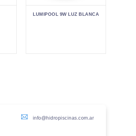
 BLANCA
LUMIPOOL 9W RGB
L
info@hidropiscinas.com.ar