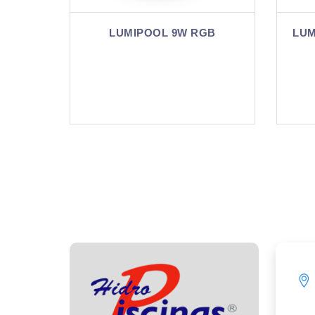
W RGB
LUMIPOOL 9W LUZ BLANCA