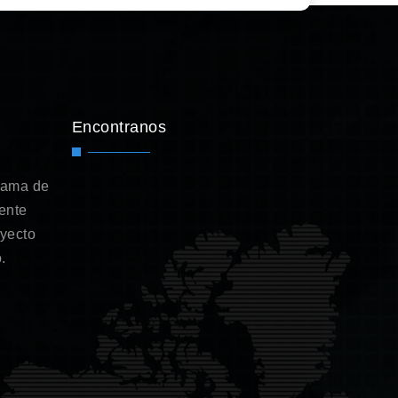
Encontranos
gama de
ente
oyecto
.