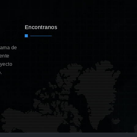
Encontranos
gama de
ente
oyecto
.