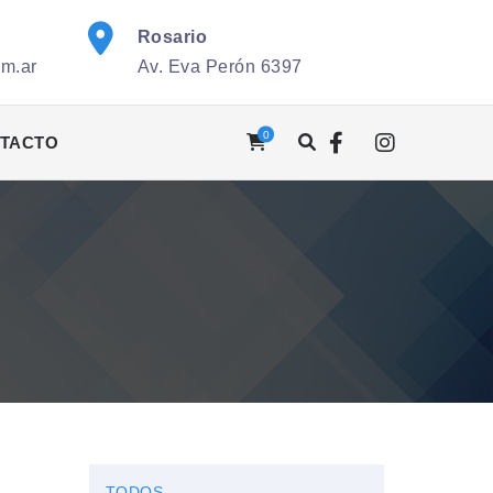
Rosario
om.ar
Av. Eva Perón 6397
0
TACTO
TODOS