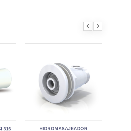
ADOR
HIDROMASAJEADOR
S