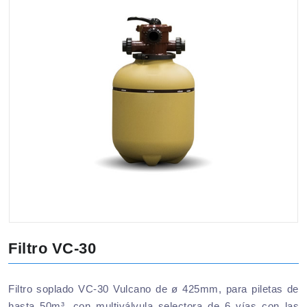
Filtro VC-30
Filtro soplado VC-30 Vulcano de ø 425mm, para piletas de
hasta 50m³, con multiválvula selectora de 6 vías con las