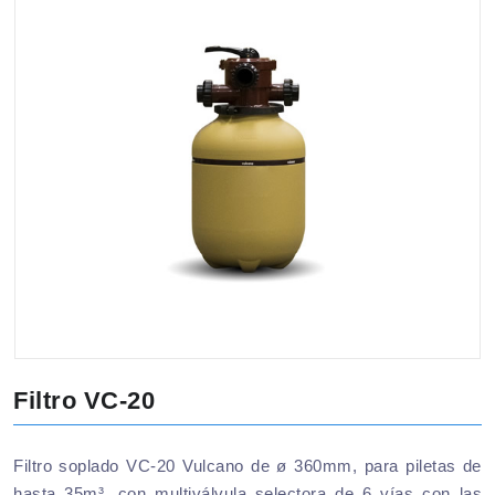
Filtro VC-20
Filtro soplado VC-20 Vulcano de ø 360mm, para piletas de
hasta 35m³, con multiválvula selectora de 6 vías con las