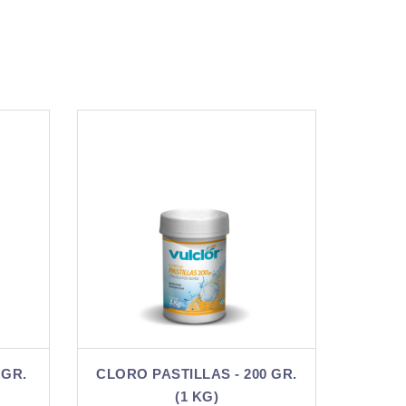
 200 GR.
CLORO PASTILLAS - 200 GR.
CL
(50 KG)