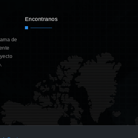
Encontranos
gama de
ente
oyecto
.