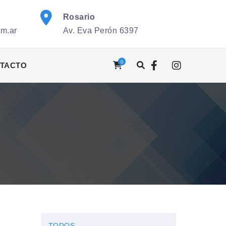
Rosario
om.ar
Av. Eva Perón 6397
0
TACTO
TODOS