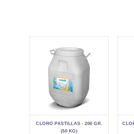
 - 200 GR.
CLORO PASTILLAS - 50 GR. (1
)
KG)