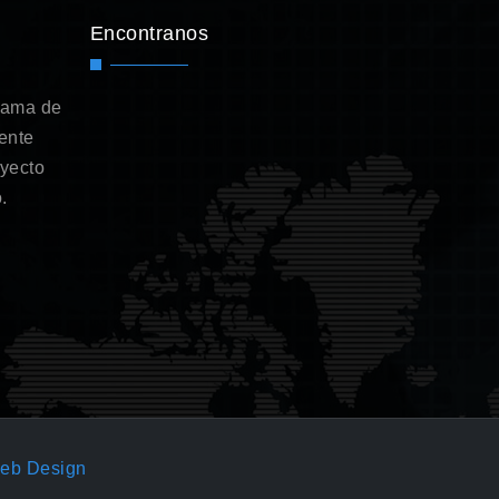
Encontranos
gama de
ente
oyecto
.
eb Design