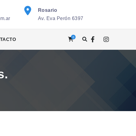
Rosario
om.ar
Av. Eva Perón 6397
0
TACTO
s.