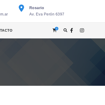
Rosario
om.ar
Av. Eva Perón 6397
0
TACTO