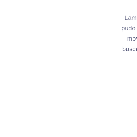
Lame
pudo 
mov
busc