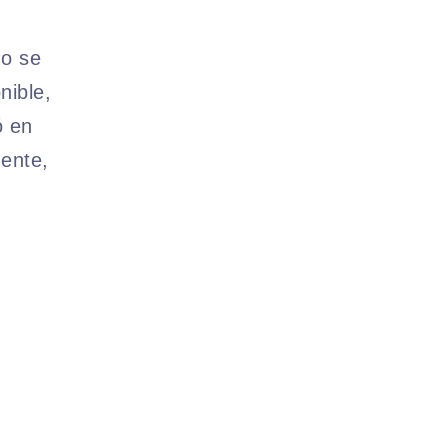
no se
nible,
ó en
ente,
.