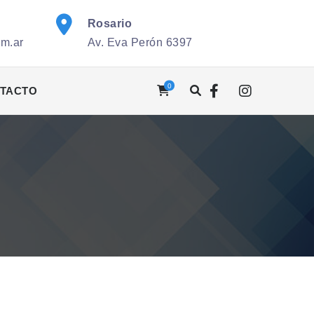
Rosario
om.ar
Av. Eva Perón 6397
0
TACTO