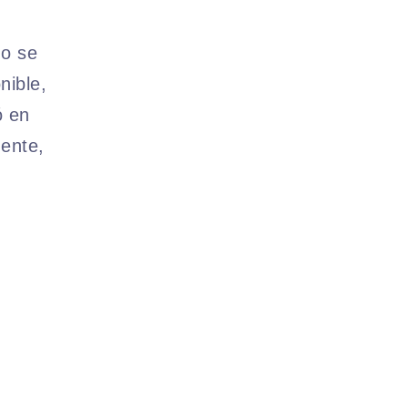
no se
nible,
ó en
ente,
.