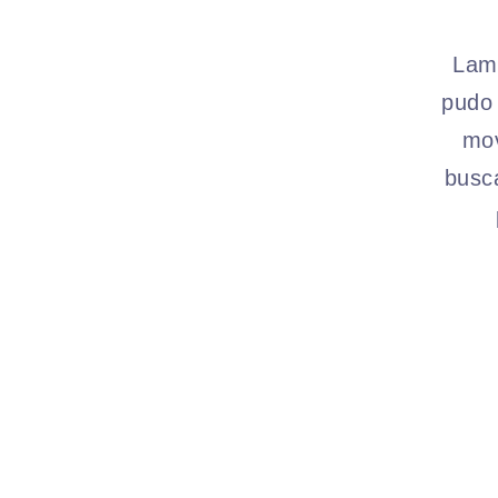
Lame
pudo 
mov
busc