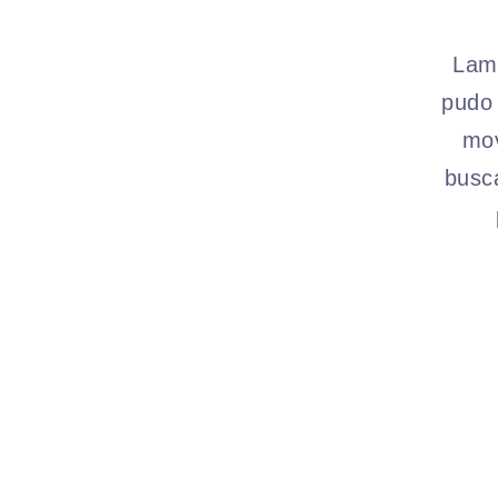
Lame
pudo 
mov
busc