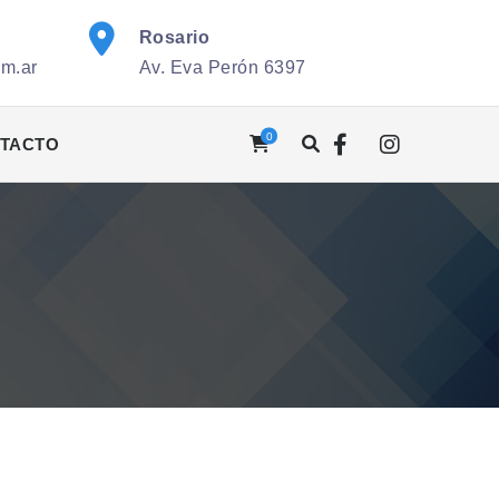
Rosario
om.ar
Av. Eva Perón 6397
0
TACTO