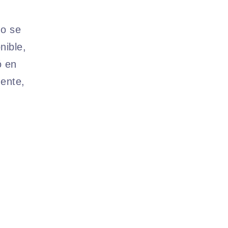
no se
nible,
ó en
ente,
.