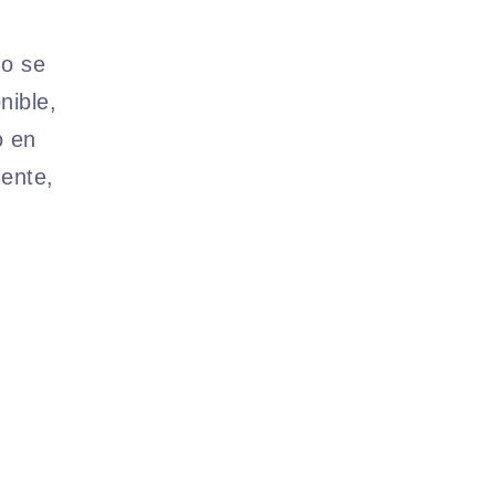
no se
nible,
ó en
ente,
.