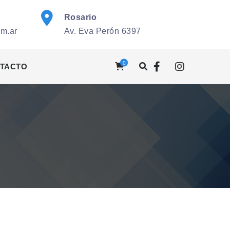
Rosario
om.ar
Av. Eva Perón 6397
0
TACTO