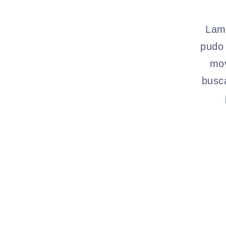
Lame
pudo 
mov
busc