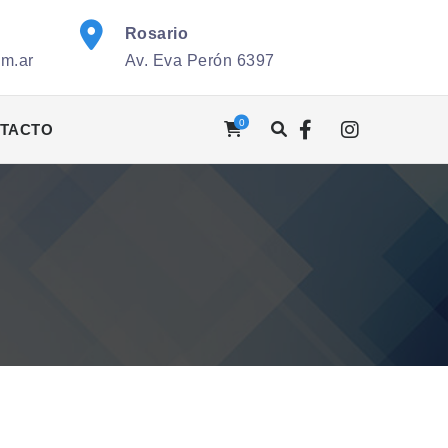
Rosario
om.ar
Av. Eva Perón 6397
0
TACTO