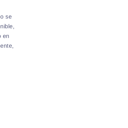
no se
nible,
ó en
ente,
.