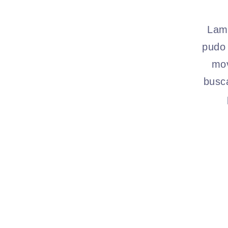
Lame
pudo 
mov
busc