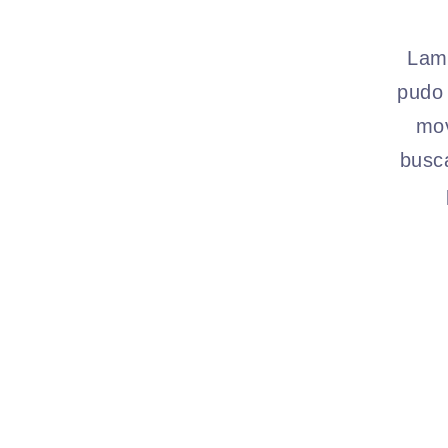
Lame
pudo 
mov
busc