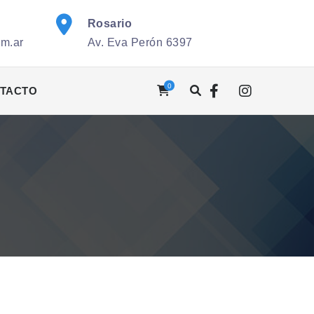
Rosario
om.ar
Av. Eva Perón 6397
0
TACTO