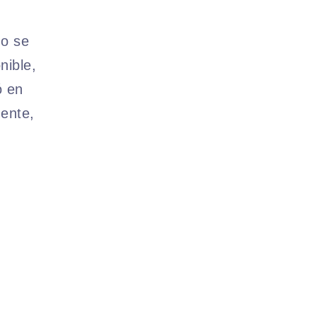
no se
nible,
ó en
ente,
.